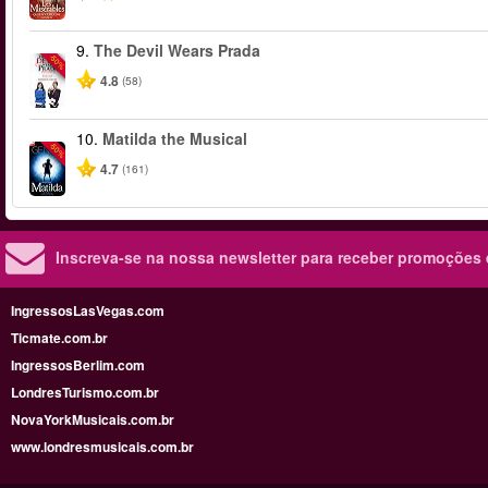
9.
The Devil Wears Prada
-50%
4.8
(58)
10.
Matilda the Musical
-50%
4.7
(161)
Inscreva-se na nossa newsletter para receber promoções
IngressosLasVegas.com
Ticmate.com.br
IngressosBerlim.com
LondresTurismo.com.br
NovaYorkMusicais.com.br
www.londresmusicais.com.br