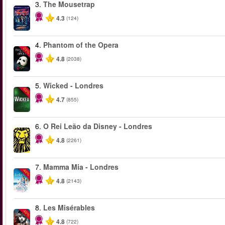
3.
The Mousetrap
4.3
(124)
4.
Phantom of the Opera
-20%
4.8
(2038)
5.
Wicked - Londres
-50%
4.7
(855)
6.
O Rei Leão da Disney - Londres
4.8
(2261)
7.
Mamma Mia - Londres
-40%
4.8
(2143)
8.
Les Misérables
-40%
4.8
(722)