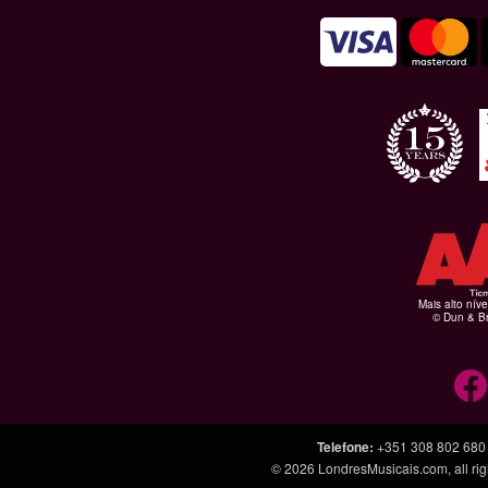
Mais alto níve
© Dun & Br
Telefone
:
+351 308 802 680
© 2026
LondresMusicais.com
, all 