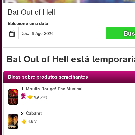
Bat Out of Hell
Selecione uma data:
Bus
sáb, 8 Ago 2026
Bat Out of Hell está temporar
Dicas sobre produtos semelhantes
1.
Moulin Rouge! The Musical
-50%
4.9
(228)
2.
Cabaret
4.8
(6)