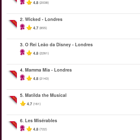
4.8
(2038)
2.
Wicked - Londres
-50%
4.7
(855)
3.
O Rei Leão da Disney - Londres
4.8
(2261)
4.
Mamma Mia - Londres
-40%
4.8
(2143)
5.
Matilda the Musical
-50%
4.7
(161)
6.
Les Misérables
-40%
4.8
(722)