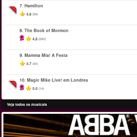
7.
Hamilton
-40%
4.8
(59)
8.
The Book of Mormon
4.8
(283)
9.
Mamma Mia! A Festa
4.7
(30)
10.
Magic Mike Live! em Londres
-25%
5.0
(14)
Veja todos os musicais