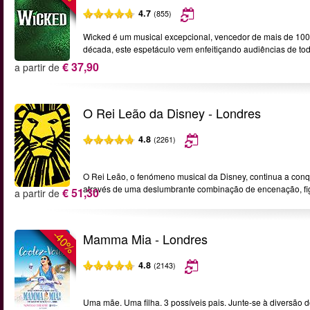
4.7
(855)
Wicked é um musical excepcional, vencedor de mais de 100
década, este espetáculo vem enfeitiçando audiências de to
€ 37,90
a partir de
O Rei Leão da Disney - Londres
4.8
(2261)
O Rei Leão, o fenómeno musical da Disney, continua a conqu
através de uma deslumbrante combinação de encenação, fig
€ 51,30
a partir de
-40%
Mamma Mia - Londres
4.8
(2143)
Uma mãe. Uma filha. 3 possíveis pais. Junte-se à diversão