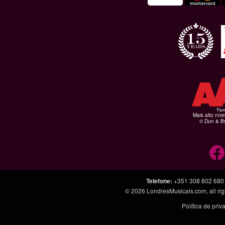
Mais alto níve
© Dun & Br
Telefone
:
+351 308 802 680
© 2026
LondresMusicais.com
, all 
Política de pri