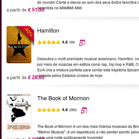
do mundo! Cante e dance ao som dos seus êxitos favoritos 
garantida no MAMMA MIA!
€ 51,30
a partir de
-40%
Hamilton
4.8
(59)
Descubra o multi-premiado musical americano, Hamilton, no
por meio de músicas em estilos como rap, hip-hop e R&B. O 
EUA cria a mistura perfeita para contar esta trajetória tip
contada pelos Estados Unidos de hoje.
€ 28,60
a partir de
The Book of Mormon
4.8
(283)
The Book of Mormon é um dos mais hilários musicais da B
"Melhor Musical", é um espetáculo a não perder escrito pel
para uma noite politicamente incorreta!