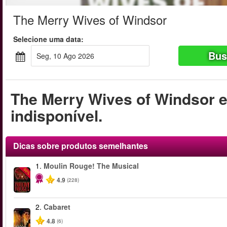
The Merry Wives of Windsor
Selecione uma data:
Bus
seg, 10 Ago 2026
The Merry Wives of Windsor 
indisponível.
Dicas sobre produtos semelhantes
1.
Moulin Rouge! The Musical
-50%
4.9
(228)
2.
Cabaret
4.8
(6)