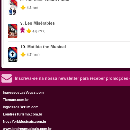
-50%
4.8
(58)
9.
Les Misérables
-40%
4.8
(722)
10.
Matilda the Musical
-50%
4.7
(161)
Inscreva-se na nossa newsletter para receber promoções
IngressosLasVegas.com
Ticmate.com.br
IngressosBerlim.com
LondresTurismo.com.br
NovaYorkMusicais.com.br
www.londresmusicais.com.br