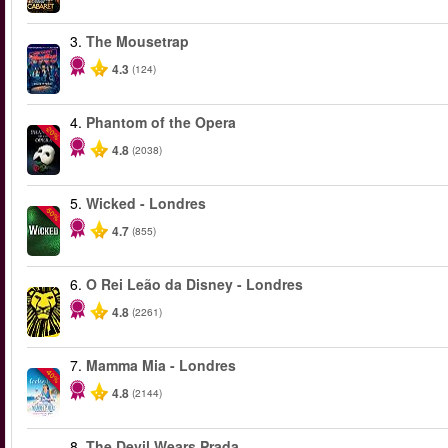
3.
The Mousetrap
4.3
(124)
4.
Phantom of the Opera
-20%
4.8
(2038)
5.
Wicked - Londres
-50%
4.7
(855)
6.
O Rei Leão da Disney - Londres
4.8
(2261)
7.
Mamma Mia - Londres
-40%
4.8
(2144)
8.
The Devil Wears Prada