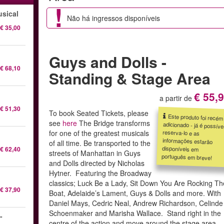
sical
Não há ingressos disponíveis
€ 35,00
Guys and Dolls -
€ 68,10
Standing & Stage Area
€ 55,
a partir de
€ 51,30
To book Seated Tickets, please
Este produto foi recém
adicionado - já é possível
reserva-lo e as
informações estarão
disponíveis em
see
here
The Bridge transforms
for one of the greatest musicals
of all time. Be transported to the
€ 62,40
streets of Manhattan in Guys
português em breve!
and Dolls directed by Nicholas
Hytner. Featuring the Broadway
classics; Luck Be a Lady, Sit Down You Are Rocking Th
€ 37,90
Boat, Adelaide’s Lament, Guys & Dolls and more. With
Daniel Mays, Cedric Neal, Andrew Richardson, Celinde
Schoenmaker and Marisha Wallace. Stand right in the
-
centre of the action and move around the stage area