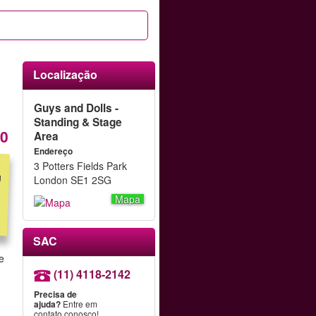
Localização
Guys and Dolls -
Standing & Stage
90
Area
Endereço
3 Potters Fields Park
London SE1 2SG
Mapa
SAC
e
(11) 4118-2142
Precisa de
ajuda?
Entre em
contato conosco!