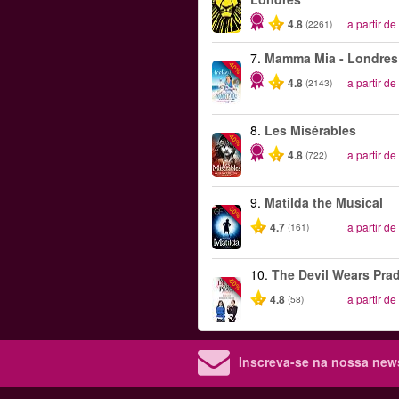
4.8
a partir de
(2261)
7.
Mamma Mia - Londres
-40%
4.8
a partir de
(2143)
8.
Les Misérables
-40%
4.8
a partir de
(722)
9.
Matilda the Musical
-50%
4.7
a partir de
(161)
10.
The Devil Wears Pra
-50%
4.8
a partir de
(58)
Inscreva-se na nossa new