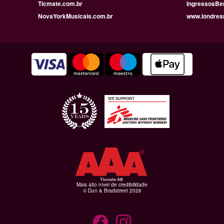
Ticmate.com.br
IngressosBe
NovaYorkMusicais.com.br
www.londres
WE SUPPORT
Mais alto nível de credibilidade
© Dun & Bradstreet 2026