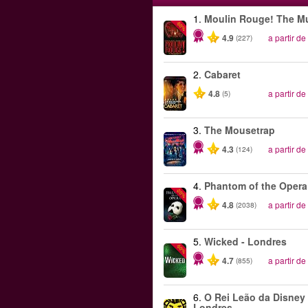
1.
Moulin Rouge! The Mu
-50%
4.9
a partir de
(227)
2.
Cabaret
4.8
a partir de
(5)
3.
The Mousetrap
4.3
a partir de
(124)
4.
Phantom of the Opera
-20%
4.8
a partir de
(2038)
5.
Wicked - Londres
-50%
4.7
a partir de
(855)
6.
O Rei Leão da Disney 
Londres