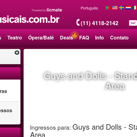
Português
(11) 4118-2142
s
Teatro
Ópera/Balé
Deals
FAQ
Info
Contato
Guys and Dolls - Stan
Area
ras
ressos
Guys and Dolls - S
Ingressos para
:
Area