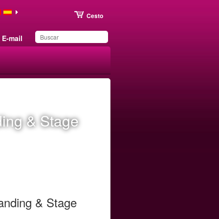
Cesto
E-mail
Produto adicionado aos
favoritos
ding & Stage
tanding & Stage