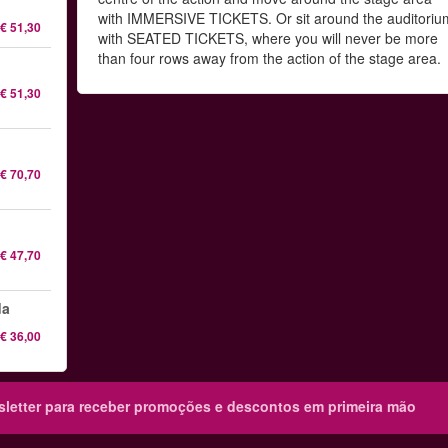
with IMMERSIVE TICKETS. Or sit around the auditoriu
€ 51,30
with SEATED TICKETS, where you will never be more
than four rows away from the action of the stage area.
€ 51,30
€ 70,70
€ 47,70
da
€ 36,00
sletter para receber promoções e descontos em primeira mão