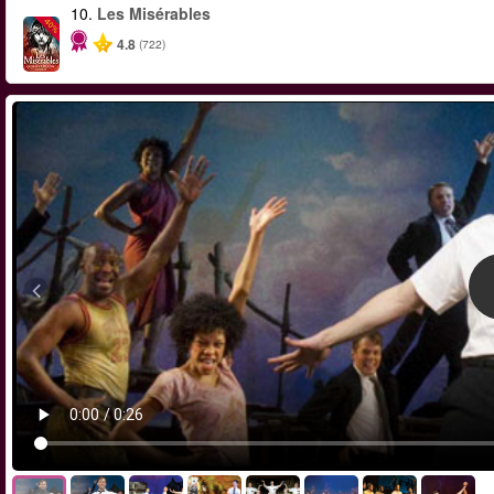
10.
Les Misérables
-40%
4.8
(722)