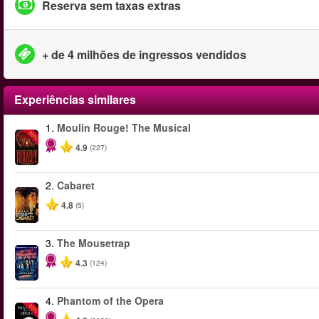
Reserva sem taxas extras
+ de 4 milhões de ingressos vendidos
Experiências similares
1.
Moulin Rouge! The Musical
-50%
4.9
(227)
2.
Cabaret
4.8
(5)
3.
The Mousetrap
4.3
(124)
4.
Phantom of the Opera
-20%