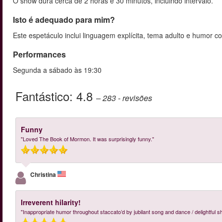
O show dura cerca de 2 horas e 30 minutos, incluindo intervalo.
Isto é adequado para mim?
Este espetáculo inclui linguagem explícita, tema adulto e humor 
Performances
Segunda a sábado às 19:30
Fantástico:
4.8
– 283
- revisões
Funny
"Loved The Book of Mormon. It was surprisingly funny."
Christina
Irreverent hilarity!
"Inappropriate humor throughout staccato’d by jubilant song and dance / delightful s