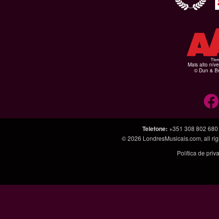
Mais alto níve
© Dun & Br
Telefone
:
+351 308 802 680
© 2026
LondresMusicais.com
, all 
Política de pri