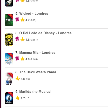
4.8
(2038)
5.
Wicked - Londres
-50%
4.7
(855)
6.
O Rei Leão da Disney - Londres
4.8
(2261)
7.
Mamma Mia - Londres
-40%
4.8
(2143)
8.
The Devil Wears Prada
-50%
4.8
(58)
9.
Matilda the Musical
-50%
4.7
(161)