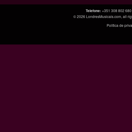
Telefone
:
+351 308 802 680
© 2026
LondresMusicais.com
, all 
Política de pri