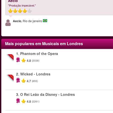
Aecio
"Produção impecável."
Aecio
, Rio de janeiro
Mais populares em Musicais em Londres
1.
Phantom of the Opera
-20%
4.8
(2038)
2.
Wicked - Londres
-50%
4.7
(855)
3.
O Rei Leão da Disney - Londres
4.8
(2261)