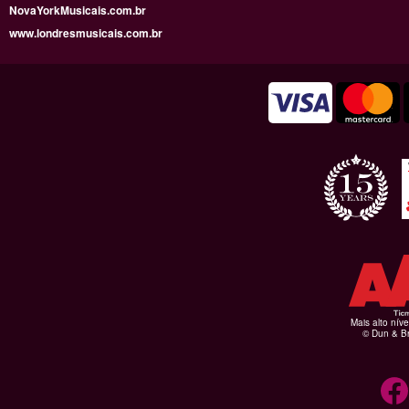
NovaYorkMusicais.com.br
www.londresmusicais.com.br
Mais alto níve
© Dun & Br