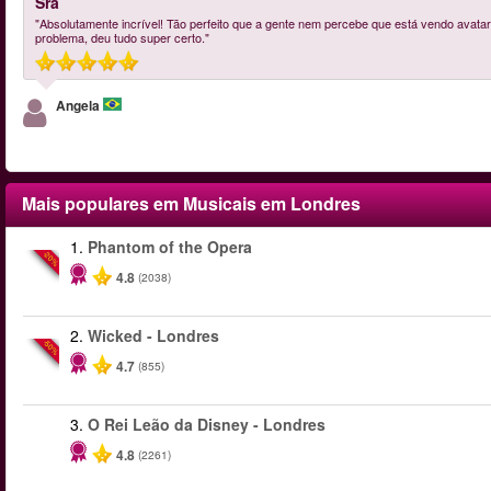
Sra
"Absolutamente incrível! Tão perfeito que a gente nem percebe que está vendo avat
problema, deu tudo super certo."
Angela
Mais populares em Musicais em Londres
1.
Phantom of the Opera
-20%
4.8
(2038)
2.
Wicked - Londres
-50%
4.7
(855)
3.
O Rei Leão da Disney - Londres
4.8
(2261)