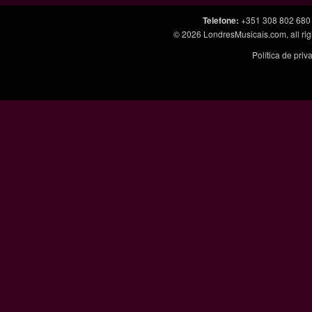
Telefone
:
+351 308 802 680
© 2026
LondresMusicais.com
, all 
Política de pri