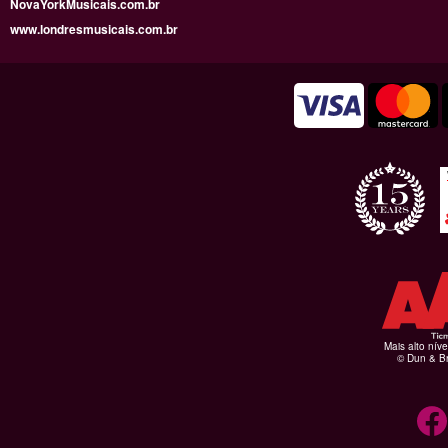
NovaYorkMusicais.com.br
www.londresmusicais.com.br
Mais alto níve
© Dun & Br